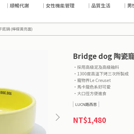
｜順暢代謝
｜女性機能管理
｜品質生活
｜男
大平底鍋 (檸檬黃亮面)
Bridge dog 
‧採用高級泥及高級釉料
‧1300度高溫下烤三次所製成
‧寵物界Le Creuset
‧馬卡龍色系好可愛
‧大口徑方便進食
LUCN路西恩
NT$1,480