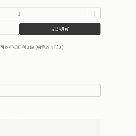
立即購買
 」可以折抵紅利
0
點 (約等於
NT$0
)