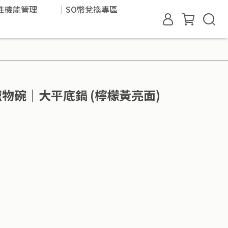
性機能管理
｜SO幣兌換專區
陶瓷寵物碗｜大平底鍋 (檸檬黃亮面)