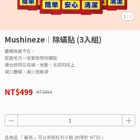
1
/
2
Mushineze｜除蟎貼 (3入組)
塵蟎無處不在，
起居地方一定要使用除蟎貼
適合使用在床鋪、地墊、毛孩的床上
減少塵蟎，減少致敏源
NT$499
NT$864
此商品 「 最高 」可以折抵紅利
0
點 (約等於
NT$0
)