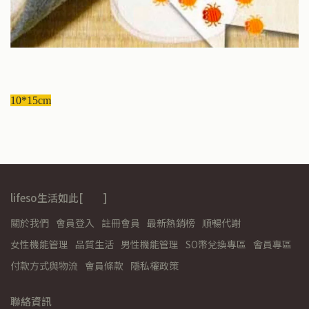
10*15cm
lifeso生活如此[ ]
關於我們
會員登入
註冊會員
最新熱銷榜
順暢代謝
女性機能管理
品質生活
男性機能管理
SO幣兌換專區
會員專區
付款方式與物流
會員條款
隱私權政策
聯絡資訊