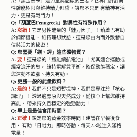
A:「黑金馬卡」是力量與體能的王者。它專門針對男
性體能極限與維持精力旺盛，讓您不只是 有精神有活
力，更是有戰鬥力！
Q:「葫蘆巴Fenugreek」對男性有特殊作用？
A:
沒錯！
它是男性能量的「魅力因子」！葫蘆巴有助
於調節機能、 維持理想狀態，這是您由內而外散發自
信與活力的秘密！
Q: 您需要「鎂、鉀」這些礦物質？
A:
要！
這是您的「體能續航電池」！尤其適合運動或
經常流汗的您， 維持電解質平衡，確保動能穩定，讓
您運動不軟腳、持久有勁。
Q: 更勝一般的能量飲料？
A:
是的！
我們不只是短暫提神，我們是專注於「核心
調理」！ 透過適應原與天然成分，從核心上幫您維持
高能， 帶來持久且穩定的強勁動力！
Q: 早上是最佳食用時間？
A:
正確！
鎖定您的黃金效率時間！建議在早餐後食
用， 有助「日戦力」即時啓動，每天2-3粒注入滿格
電量！