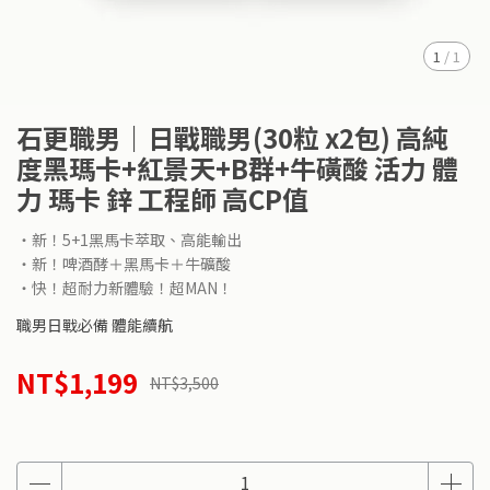
1
/
1
石更職男｜日戰職男(30粒 x2包) 高純
度黑瑪卡+紅景天+B群+牛磺酸 活力 體
力 瑪卡 鋅 工程師 高CP值
・新！5+1黑馬卡萃取、高能輸出
・新！啤酒酵＋黑馬卡＋牛礦酸
・快！超耐力新體驗！超MAN！
職男日戰必備 體能續航
NT$1,199
NT$3,500