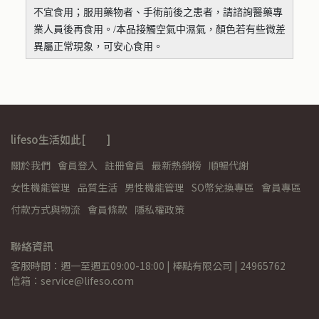
不宜食用；服用藥物者、手術前後之患者，請諮詢醫藥專
業人員後再食用。/本品接觸空氣中濕氣，顏色若有些微差
異屬正常現象，可安心食用。
lifeso生活如此[ ]
關於我們
會員登入
註冊會員
最新熱銷榜
順暢代謝
女性機能管理
品質生活
男性機能管理
SO幣兌換專區
會員專區
付款方式與物流
會員條款
隱私權政策
聯絡資訊
客服時間：週一至週五09:00-18:00 | 棒點有限公司 | 24965762
信箱：service@lifeso.com