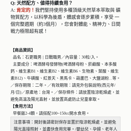
Q: 天然配方、値得持續食用？
A:
肯定的！
我們堅持使用多種頂級天然草本萃取與 礦
物質配方，以科學為後盾，體感會逐步累積，享受 一
個完整週期（約3個月），您會對體能、精神力、日間
戦力極限超有感！
【商品資訊】
品名：石更職男 | 日戰職男／內容量：30粒/入。
主要成分：啤酒酵母發酵物(啤酒酵母粉、菸鹼酸、本多酸
鈣、維生素B1、維生素B2、維生素B6、生物素、葉酸、維生
素B12)、牛磺酸、紅景天、黑馬卡、葫蘆巴、大鹽湖粉...等。
／保存期限：二年。／有效期限：請見外包裝說明(西元年/
月/日)／原產地：台灣。／保存條件：請放置陰涼乾燥處，並
避免高溫及陽光直射，並放置高處防止兒童拿取。
【食用方法】
早餐飯2-4顆，請搭配100~150cc開水食用。
注意事項：開封後請密封保存並置於陰涼乾燥處，並避免
陽光直接照射，並盡快食用完畢。/嬰幼兒、孕婦、老年人