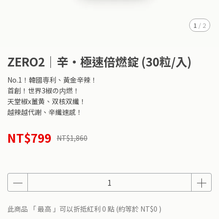
1
/
2
ZERO2｜辛・極速倍燃錠 (30粒/入)
No.1！韓國専利、黃金辛辣！
首創！世界3椒の内燃！
天堂椒x薑黄、双核双纖！
越辣越代謝、辛纖速感！
NT$799
NT$1,860
此商品 「 最高 」可以折抵紅利
0
點 (約等於
NT$0
)