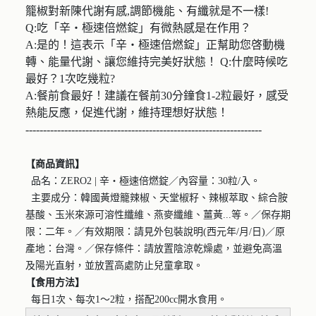
籠椒對新陳代謝有感,調節機能、有纖就是不一樣!
Q:吃「辛・極速倍燃錠」有微熱感是在作用？
A:是的！這表示「辛・極速倍燃錠」正幫助您啓動機
轉、能量代謝、讓您維持完美好狀態！ Q:什麼時候吃
最好？1次吃幾粒?
A:餐前食最好！建議在餐前30分鐘食1-2粒最好，感受
熱能反應，促進代謝，維持理想好狀態！
-------------------------------------------------------------------
【商品資訊】
品名：ZERO2 | 辛・極速倍燃錠／內容量：30粒/入。
主要成分：韓國黃燈籠辣椒、天堂椒籽、辣椒萃取、綜合胺
基酸、玉米來源可溶性纖維、燕麥纖維、薑黃...等。／保存期
限：二年。／有效期限：請見外包裝說明(西元年/月/日)／原
產地：台灣。／保存條件：請放置陰涼乾燥處，並避免高溫
及陽光直射，並放置高處防止兒童拿取。
【食用方法】
每日1次、每次1～2粒，搭配200cc開水食用。