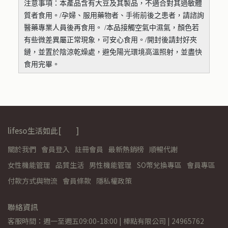
注意事項：本產品含有大豆及其製品，不適合對其過敏體
質者食用。/孕婦、服用藥物者、手術前後之患者，請諮詢
醫藥專業人員後再食用。 /本品接觸空氣中濕氣，顏色若
有些微差異屬正常現象，可安心食用。/開封後請封好夾
鏈，並置於陰涼乾燥處，避免陽光環境高溫照射，並盡快
食用完畢。
lifeso生活如此[ ]
關於我們
會員登入
註冊會員
最新熱銷榜
順暢代謝
女性機能管理
品質生活
男性機能管理
SO幣兌換專區
會員專區
付款方式與物流
會員條款
隱私權政策
聯絡資訊
客服時間：週一至週五09:00-18:00 | 棒點有限公司 | 24965762